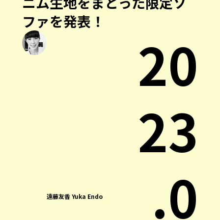
ニム生地をまとった限定ソ
ファを発表！
20
23
.0
遠藤友香 Yuka Endo