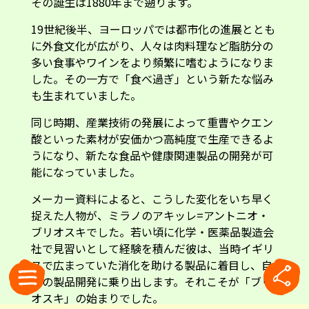
その誕生は1880年まで遡ります。
19世紀後半、ヨーロッパでは都市化の進展ととも
に外食文化が広がり、人々は肉料理など脂肪分の
多い食事やワインをより頻繁に嗜むようになりま
した。その一方で「食べ過ぎ」という新たな悩み
も生まれていました。
同じ時期、産業技術の発展によって重曹やクエン
酸といった素材が安価かつ高純度で生産できるよ
うになり、新たな食品や健康関連製品の開発が可
能になっていました。
メーカー資料によると、こうした変化をいち早く
捉えた人物が、ミラノのアキッレ=アントニオ・
ブリオスキでした。若い頃に化学・医薬品製造会
社で見習いとして経験を積んだ彼は、当時イギリ
スで広まっていた消化を助ける製品に着目し、自
らの製品開発に乗り出します。それこそが「ブリ
オスキ」の始まりでした。