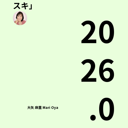
スキ」
20
26
.0
大矢 麻里 Mari Oya