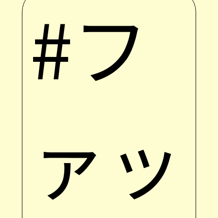
#フ
ァッ