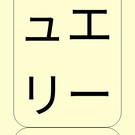
ュエ
リー