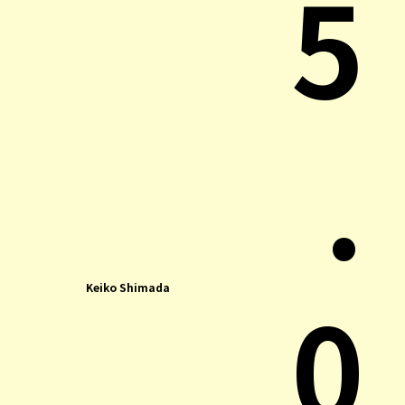
5
.
0
Keiko Shimada