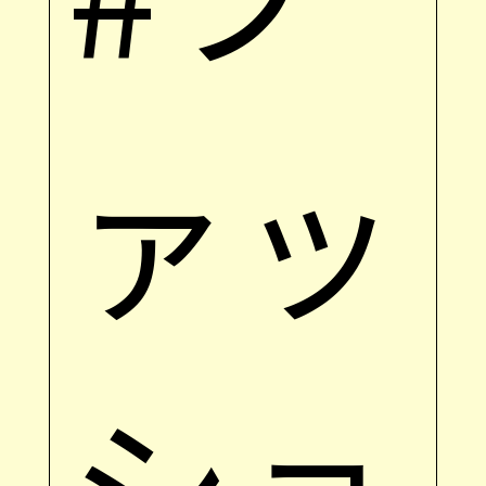
ァッ
ショ