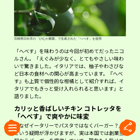
宮崎県日向市の「ひむか農園」で生産された「へべす」を使用
「へべす」を味わうのは今回が初めてだったニコ
ルさん。「えぐみが少なく、とてもやさしい味わ
いで驚きました。イタリアでは、柚子やわさびな
ど日本の食材への関心が高まっています。『へべ
す』も上質で個性的な柑橘として紹介すれば、イ
タリアでもきっと受け入れられると思います」と
語りました。
カリッと香ばしいチキン コトレッタを
「へべす」で爽やかに味変
「なぜイータリーでパスタではなくバーガー？」
という疑問が浮かびますが、実は本国では創業当