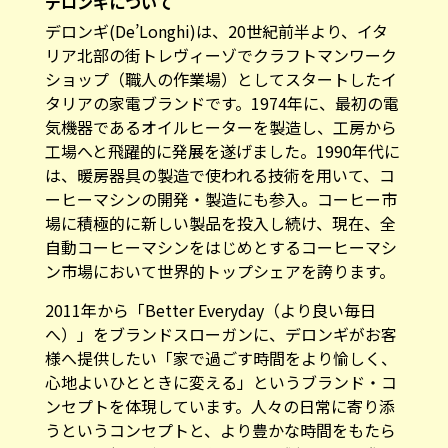
デロンギについて
デロンギ(De’Longhi)は、20世紀前半より、イタ
リア北部の街トレヴィーゾでクラフトマンワーク
ショップ（職人の作業場）としてスタートしたイ
タリアの家電ブランドです。1974年に、最初の電
気機器であるオイルヒーターを製造し、工房から
工場へと飛躍的に発展を遂げました。1990年代に
は、暖房器具の製造で使われる技術を用いて、コ
ーヒーマシンの開発・製造にも参入。コーヒー市
場に積極的に新しい製品を投入し続け、現在、全
自動コーヒーマシンをはじめとするコーヒーマシ
ン市場において世界的トップシェアを誇ります。
2011年から「Better Everyday（より良い毎日
へ）」をブランドスローガンに、デロンギがお客
様へ提供したい「家で過ごす時間をより愉しく、
心地よいひとときに変える」というブランド・コ
ンセプトを体現しています。人々の日常に寄り添
うというコンセプトと、より豊かな時間をもたら