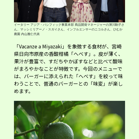
イータリー アジア・パシフィック事業本部 商品開発マネージャーの渾川駒子さ
ん、マッシミリアーノ・スガイさん、インフルエンサーのニコルさん、ひむか
農園 内山雅仁代表
「Vacanze a Miyazaki」を象徴する食材が、宮崎
県日向市原産の香酸柑橘「へべす」。皮が薄く、
果汁が豊富で、すだちやかぼすなどと比べて酸味
がまろやかなことが特徴です。今回のメニューで
は、バーガーに添えられた「へべす」を絞って味
わうことで、普通のバーガーとの「味変」が楽し
めます。