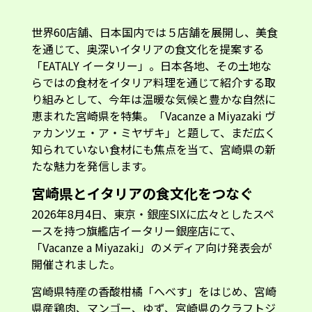
世界60店舗、日本国内では５店舗を展開し、美食
を通じて、奥深いイタリアの食文化を提案する
「EATALY イータリー」。日本各地、その土地な
らではの食材をイタリア料理を通じて紹介する取
り組みとして、今年は温暖な気候と豊かな自然に
恵まれた宮崎県を特集。「Vacanze a Miyazaki ヴ
ァカンツェ・ア・ミヤザキ」と題して、まだ広く
知られていない食材にも焦点を当て、宮崎県の新
たな魅力を発信します。
宮崎県とイタリアの食文化をつなぐ
2026年8月4日、東京・銀座SIXに広々としたスペ
ースを持つ旗艦店イータリー銀座店にて、
「Vacanze a Miyazaki」のメディア向け発表会が
開催されました。
宮崎県特産の香酸柑橘「へべす」をはじめ、宮崎
県産鶏肉、マンゴー、ゆず、宮崎県のクラフトジ