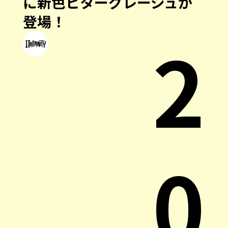
に新色ビターグレージュが
登場！
2
0