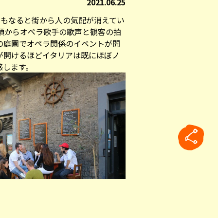
2021.06.25
にもなると街から人の気配が消えてい
時頃からオペラ歌手の歌声と観客の拍
の庭園でオペラ関係のイベントが開
が開けるほどイタリアは既にほぼノ
感します。
rticle