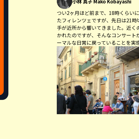
小林 真子 Mako Kobayashi
つい2ヶ月ほど前まで、18時くらい
たフィレンツェですが、先日は21
手が近所から響いてきました。近く
かれたのですが、そんなコンサート
ーマルな日常に戻っていることを実
Share this a