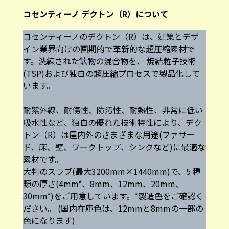
コセンティーノ デクトン（R）について
コセンティーノのデクトン（R）は、建築とデザ
イン業界向けの画期的で革新的な超圧縮素材で
す。洗練された鉱物の混合物を、 焼結粒子技術
(TSP)および独自の超圧縮プロセスで製品化して
います。
耐紫外線、耐傷性、防汚性、耐熱性、非常に低い
吸水性など、独自の優れた技術特性により、デク
トン（R）は屋内外のさまざまな用途(ファサー
ド、床、壁、ワークトップ、シンクなど)に最適な
素材です。
大判のスラブ(最大3200mm×1440mm)で、5 種
類の厚さ(4mm*、8mm、12mm、20mm、
30mm*)をご用意しています。*製造色をご確認く
ださい。 (国内在庫色は、12mmと8mmの一部の
色になります)