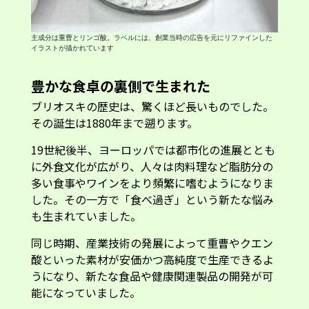
主成分は重曹とリンゴ酸。ラベルには、創業当時の広告を元にリファインした
イラストが描かれています
豊かな食卓の裏側で生まれた
ブリオスキの歴史は、驚くほど長いものでした。
その誕生は1880年まで遡ります。
19世紀後半、ヨーロッパでは都市化の進展ととも
に外食文化が広がり、人々は肉料理など脂肪分の
多い食事やワインをより頻繁に嗜むようになりま
した。その一方で「食べ過ぎ」という新たな悩み
も生まれていました。
同じ時期、産業技術の発展によって重曹やクエン
酸といった素材が安価かつ高純度で生産できるよ
うになり、新たな食品や健康関連製品の開発が可
能になっていました。