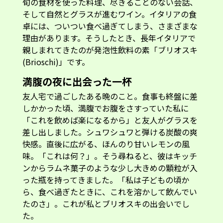
旬の食材を使った料理、尽きることのない会話、
そして自然とグラスが進むワイン。イタリアの食
卓には、ついつい食べ過ぎてしまう、さまざまな
理由があります。そうしたとき、長年イタリアで
親しまれてきたのが発泡性飲料の素「ブリオスキ
(Brioschi)」です。
満腹の夜に出会った一杯
友人宅で過ごしたある晩のこと。食事も終盤に差
しかかった頃、満腹でお腹をさすっていた私に
「これを飲めば楽になるから」と友人がグラスを
差し出しました。シュワシュワと弾ける炭酸の爽
快感。直後に広がる、ほんのり甘いレモンの風
味。「これは何？」。そう尋ねると、彼はキッチ
ンからラムネ菓子のような少し大きめの顆粒が入
った瓶を持ってきました。「私は子どもの頃か
ら、食べ過ぎたときに、これを溶かして飲んでい
たのさ」。これが私とブリオスキの出会いでし
た。