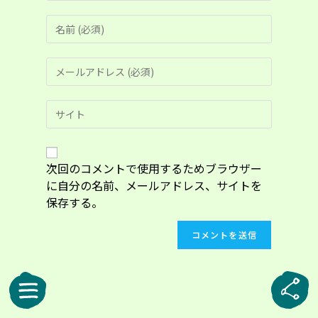
コ
メ
ン
メ
ト
ー
す
ル
る
Web
ア
名
サ
ド
前
イ
レ
ま
ト
ス
た
の
次回のコメントで使用するためブラウザー
を
は
URL
入
に自分の名前、メールアドレス、サイトを
ユ
を
力
ー
保存する。
入
し
ザ
力
て
ー
し
コ
名
て
メ
を
く
ン
入
だ
ト
力
さ
し
い。