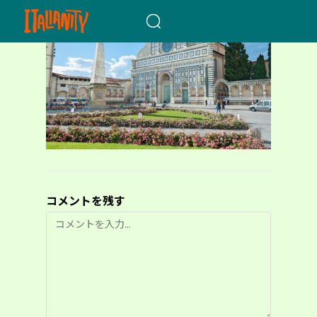
When autocomplete results a
コメントを残す
コ
メ
ン
ト