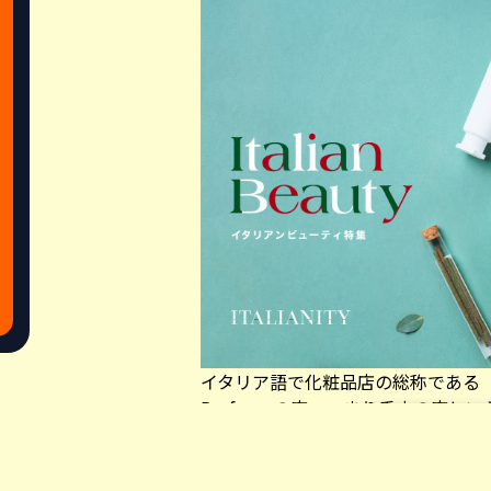
イタリア語で化粧品店の総称である
Profumoの店、つまり香水の店と
イタリアに来てから驚いたのが、人
えマスクをつけていても香水はかか
Share this a
香りは個性の一部なのです。