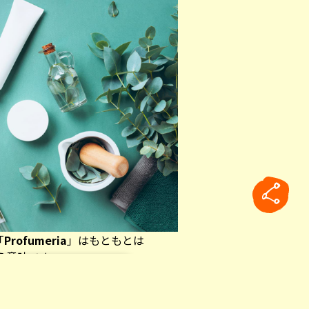
「
Profumeria
」はもともとは
いう意味です。
々の香りへのこだわり。毎日、たと
せないという人もたくさんいます。
rticle