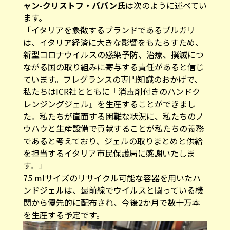
ャン-クリストフ・ババン氏
は次のように述べてい
ます。
「イタリアを象徴するブランドであるブルガリ
は、イタリア経済に大きな影響をもたらすため、
新型コロナウイルスの感染予防、治療、撲滅につ
ながる国の取り組みに寄与する責任があると信じ
ています。フレグランスの専門知識のおかげで、
私たちはICR社とともに『消毒剤付きのハンドク
レンジングジェル』を生産することができまし
た。私たちが直面する困難な状況に、私たちのノ
ウハウと生産設備で貢献することが私たちの義務
であると考えており、ジェルの取りまとめと供給
を担当するイタリア市民保護局に感謝いたしま
す。」
75 mlサイズのリサイクル可能な容器を用いたハ
ンドジェルは、最前線でウイルスと闘っている機
関から優先的に配布され、今後2か月で数十万本
を生産する予定です。