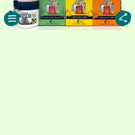
左は、伝統的な処方をベースにしたレモン風味のタブレット。右の3箱は、フレ
ーバー展開を加えたスティック入りの顆粒
食いしん坊の私に、その出番は思いのほか早く訪
れました。飲み方はとても簡単。小さな一包を開
けて、口に含むだけです。水も必要ありません。
口に入れた瞬間ジンジャーの香りがはっきりと広
がり、ほどなくしてシュワシュワと泡が弾けるよ
うに溶けていきました。広がる爽やかさと、軽や
かな味わい。脂っこい料理の後に、口の中をさっ
ぱりと整えてくれる心地よさがありました。