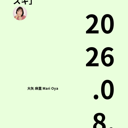
スキ」
20
26
.0
大矢 麻里 Mari Oya
8.