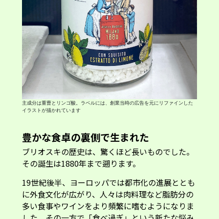
主成分は重曹とリンゴ酸。ラベルには、創業当時の広告を元にリファインした
イラストが描かれています
豊かな食卓の裏側で生まれた
ブリオスキの歴史は、驚くほど長いものでした。
その誕生は1880年まで遡ります。
19世紀後半、ヨーロッパでは都市化の進展ととも
に外食文化が広がり、人々は肉料理など脂肪分の
多い食事やワインをより頻繁に嗜むようになりま
した。その一方で「食べ過ぎ」という新たな悩み