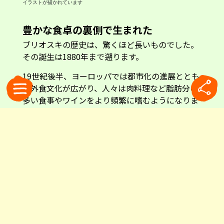
イラストが描かれています
豊かな食卓の裏側で生まれた
ブリオスキの歴史は、驚くほど長いものでした。
その誕生は1880年まで遡ります。
19世紀後半、ヨーロッパでは都市化の進展ととも
に外食文化が広がり、人々は肉料理など脂肪分の
多い食事やワインをより頻繁に嗜むようになりま
した。その一方で「食べ過ぎ」という新たな悩み
も生まれていました。
同じ時期、産業技術の発展によって重曹やクエン
酸といった素材が安価かつ高純度で生産できるよ
うになり、新たな食品や健康関連製品の開発が可
能になっていました。
メーカー資料によると、こうした変化をいち早く
捉えた人物が、ミラノのアキッレ=アントニオ・
ブリオスキでした。若い頃に化学・医薬品製造会