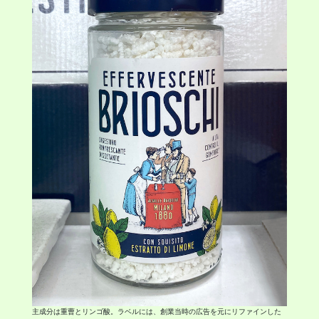
主成分は重曹とリンゴ酸。ラベルには、創業当時の広告を元にリファインした