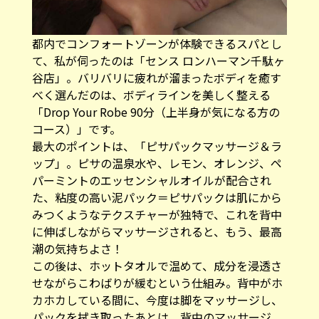
都内でコンフォートゾーンが体験できるスパとし
て、私が伺ったのは「センス ロンハーマン千駄ヶ
谷店」。バリバリに疲れが溜まったボディを癒す
べく選んだのは、ボディラインを美しく整える
「Drop Your Robe 90分（上半身が気になる方の
コース）」です。
最大のポイントは、「ピサパックマッサージ＆ラ
ップ」。ピサの温泉水や、レモン、オレンジ、ペ
パーミントのエッセンシャルオイルが配合され
た、粘度の高い泥パック＝ピサパックは肌にから
みつくようなテクスチャーが独特で、これを背中
に伸ばしながらマッサージされると、もう、最高
潮の気持ちよさ！
この後は、ホットタオルで温めて、成分を浸透さ
せながらこわばりが緩むという仕組み。背中がホ
カホカしている間に、今度は脚をマッサージし、
パックを拭き取ったあとは、背中のマッサージ。