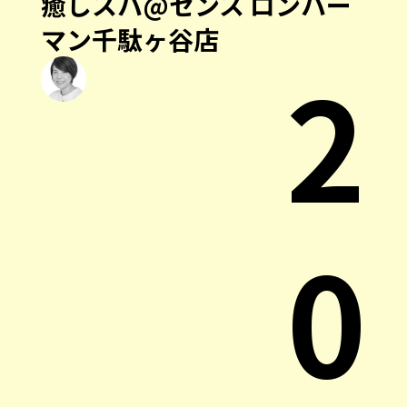
癒しスパ@センス ロンハー
マン千駄ヶ谷店
2
0