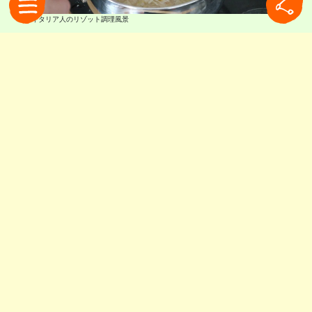
イタリア人のリゾット調理風景
反対に日本でリゾットと呼ばれているものは、そ
の多くが雑炊です。日本式に炊いたお米をブイヨ
ンなどで煮るのは、イタリアのリゾットの調理法
ではなく、洋風雑炊の部類になります。イタリア
のリゾットは、まず生米をオリーブオイルなどで
炒めて、そこへ熱いブイヨンを加えて鍋にふたを
しないで煮てつくります。また、リゾットに使わ
れるお米はカルナローリ種など仕上がりがクリー
ミーになるものを使うので、イタリア現地でリゾ
ットを食べたことがある人は「あれ、日本のリゾ
ットとなにか違う」と感じられるかもしれませ
ん。