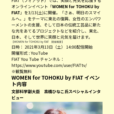
FIAT（フィアット）では、笑顔と元気を応援する
オンラインイベント「
WOMEN for TOHOKU by
FIAT
」を3/13(土)に開催。「さぁ、明日のスマイ
ルへ。」をテーマに東北の復興、女性のエンパワ
ーメントの支援、そして日本の伝統工芸品に新た
な光をあてるプロジェクトなどを紹介し、東北、
日本、そして世界に笑顔と元気を届けます。
【WOMEN for TOHOKU by FIAT 開催概要】
日時： 2021年3月13日（土） 14:00配信開始
開催形式 : YouTube
FIAT You Tube チャンネル：
https://www.youtube.com/user/FIATtv/
※観覧無料
WOMEN for TOHOKU by FIAT イベン
ト内容
文部科学副大臣 高橋ひなこ氏スペシャルインタ
ビュー