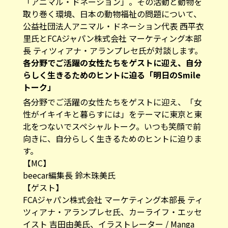
「
アニマル・ドネーション
」。その活動と動物を
取り巻く環境、日本の動物福祉の問題について、
公益社団法⼈アニマル・ドネーション代表 ⻄平⾐
⾥氏とFCAジャパン株式会社 マーケティング本部
長 ティツィアナ・アランプレセ氏が対談します。
各分野でご活躍の女性たちをゲストに迎え、自分
らしく生きるためのヒントに迫る「明日のSmile
トーク」
各分野でご活躍の女性たちをゲストに迎え、「女
性がイキイキと暮らすには」をテーマに東京と東
北をつないでスペシャルトーク。いつも笑顔で前
向きに、自分らしく生きるためのヒントに迫りま
す。
【MC】
beecar編集長 鈴木珠美氏
【ゲスト】
FCAジャパン株式会社 マーケティング本部長 ティ
ツィアナ・アランプレセ氏、カーライフ・エッセ
イスト 吉田由美氏、イラストレーター / Manga