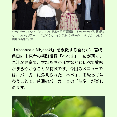
イータリー アジア・パシフィック事業本部 商品開発マネージャーの渾川駒子さ
ん、マッシミリアーノ・スガイさん、インフルエンサーのニコルさん、ひむか
農園 内山雅仁代表
「Vacanze a Miyazaki」を象徴する食材が、宮崎
県日向市原産の香酸柑橘「へべす」。皮が薄く、
果汁が豊富で、すだちやかぼすなどと比べて酸味
がまろやかなことが特徴です。今回のメニューで
は、バーガーに添えられた「へべす」を絞って味
わうことで、普通のバーガーとの「味変」が楽し
めます。