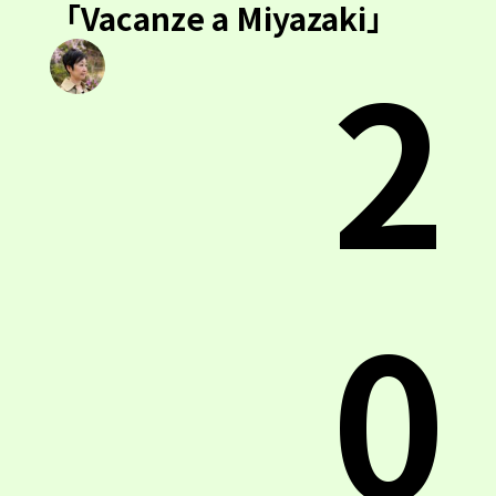
「Vacanze a Miyazaki」
2
0