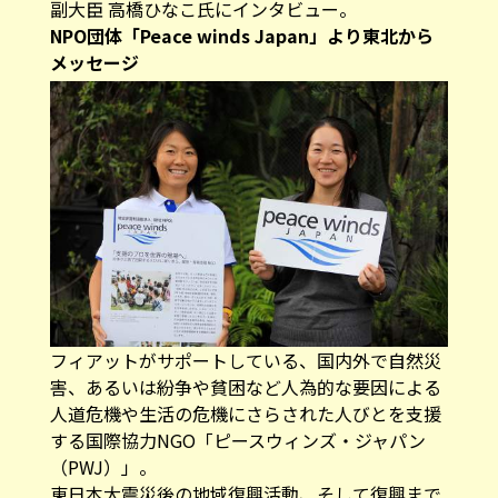
副大臣 高橋ひなこ氏にインタビュー。
NPO団体「Peace winds Japan」より東北から
メッセージ
フィアットがサポートしている、国内外で自然災
害、あるいは紛争や貧困など人為的な要因による
人道危機や生活の危機にさらされた人びとを支援
する国際協力NGO「
ピースウィンズ・ジャパン
（PWJ）
」。
東日本大震災後の地域復興活動、そして復興まで