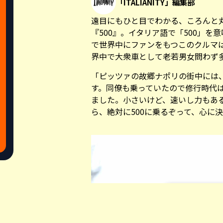
「ITALIANITY」編集部
遠目にもひと目でわかる、ころんと
『500』。イタリア語で「500」
で世界中にファンをもつこのクルマ
界中で大衆車として老若男女問わず
「ピッツァの故郷ナポリの街中には、
す。同僚も乗っていたので修行時代
ました。小さいけど、速いし力もあ
ら、絶対に500に乗るぞって、心に
Share this a