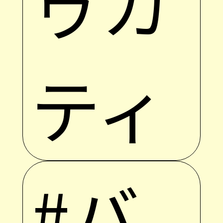
ゥカ
ティ
#バ