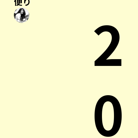
便り
2
0