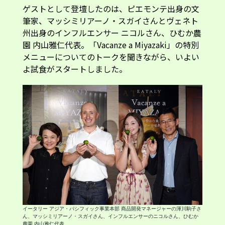
ゲストとして登壇したのは、ピエモンテ出身の文
筆家、マッシミリアーノ・スガイさんとヴェネト
州出身のインフルエンサー ニコルさん、ひむか農
園 内山雅仁代表。「Vacanze a Miyazaki」の特別
メニューについてのトークを聞きながら、いよい
よ試食がスタートしました。
イータリー アジア・パシフィック事業本部 商品開発マネージャーの渾川駒子さ
ん、マッシミリアーノ・スガイさん、インフルエンサーのニコルさん、ひむか
農園 内山雅仁代表