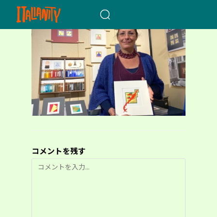
When autocomplete results a
コメントを残す
コ
メ
ン
ト