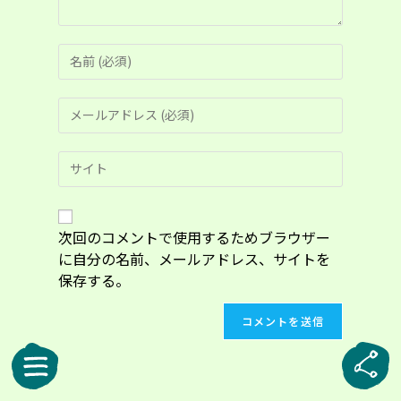
コ
メ
ン
メ
ト
ー
す
ル
る
Web
ア
名
サ
ド
前
イ
レ
ま
ト
ス
た
の
次回のコメントで使用するためブラウザー
を
は
URL
入
に自分の名前、メールアドレス、サイトを
ユ
を
力
ー
保存する。
入
し
ザ
力
て
ー
し
コ
名
て
メ
を
く
ン
入
だ
ト
力