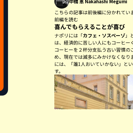
中橋 恵 Nakahashi Megumi
こちらの記事は前後編に分かれてい
前編を読む
喜んでもらえることが喜び
ナポリには「
カフェ・ソスペーゾ
」
は、経済的に苦しい人にもコーヒー
コーヒーを２杯分支払う古い習慣の
め、現在では滅多にみかけなくなり
には、「誰1人おいていかない」と
す。
Share this a