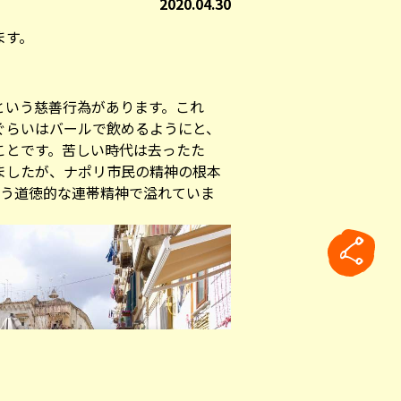
2020.04.30
ます。
という慈善行為があります。これ
ぐらいはバールで飲めるようにと、
ことです。苦しい時代は去ったた
ましたが、ナポリ市民の精神の根本
いう道徳的な連帯精神で溢れていま
rticle