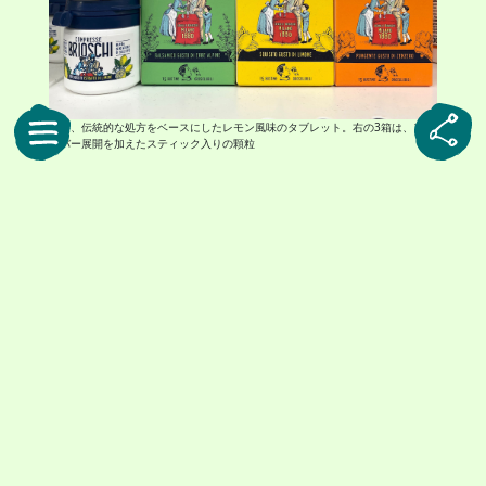
左は、伝統的な処方をベースにしたレモン風味のタブレット。右の3箱は、フレ
ーバー展開を加えたスティック入りの顆粒
食いしん坊の私に、その出番は思いのほか早く訪
れました。飲み方はとても簡単。小さな一包を開
けて、口に含むだけです。水も必要ありません。
口に入れた瞬間ジンジャーの香りがはっきりと広
がり、ほどなくしてシュワシュワと泡が弾けるよ
うに溶けていきました。広がる爽やかさと、軽や
かな味わい。脂っこい料理の後に、口の中をさっ
ぱりと整えてくれる心地よさがありました。