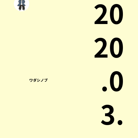
20
20
.0
ワダシノブ
3.