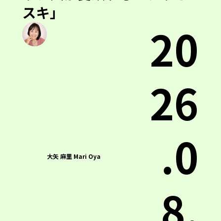
スキ」
20
26
.0
大矢 麻里 Mari Oya
8.