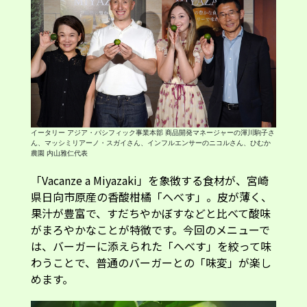
イータリー アジア・パシフィック事業本部 商品開発マネージャーの渾川駒子さ
ん、マッシミリアーノ・スガイさん、インフルエンサーのニコルさん、ひむか
農園 内山雅仁代表
「Vacanze a Miyazaki」を象徴する食材が、宮崎
県日向市原産の香酸柑橘「へべす」。皮が薄く、
果汁が豊富で、すだちやかぼすなどと比べて酸味
がまろやかなことが特徴です。今回のメニューで
は、バーガーに添えられた「へべす」を絞って味
わうことで、普通のバーガーとの「味変」が楽し
めます。