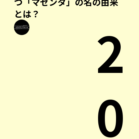
つ「マゼンタ」の名の由来
とは？
2
0