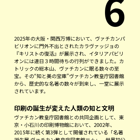
6
2025年の大阪・関西万博において、ヴァチカンパ
ビリオンに門外不出とされたカラヴァッジョの
『キリストの復活』が展示され、イタリアパビリ
オンには連日３時間待ちの行列ができました。カ
トリックの総本山、ヴァチカンに眠る数々の至
宝。その“知と美の宝庫”ヴァチカン教皇庁図書館
から、歴史的な名著の数々が到来し、一堂に展示
されています。
印刷の誕生が変えた人類の知と文明
ヴァチカン教皇庁図書館との共同企画として、東
京・小石川の印刷博物館において、2002年、
2015年に続く第3弾として開催されている「名著
誕生展 ヴァチカン教皇庁図書館Ⅲ＋」。世界初公