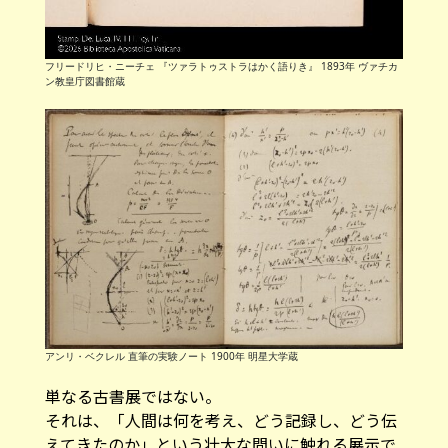
フリードリヒ・ニーチェ 『ツァラトゥストラはかく語りき』 1893年 ヴァチカ
ン教皇庁図書館蔵
アンリ・ベクレル 直筆の実験ノート 1900年 明星大学蔵
単なる古書展ではない。
それは、「人間は何を考え、どう記録し、どう伝
えてきたのか」という壮大な問いに触れる展示で