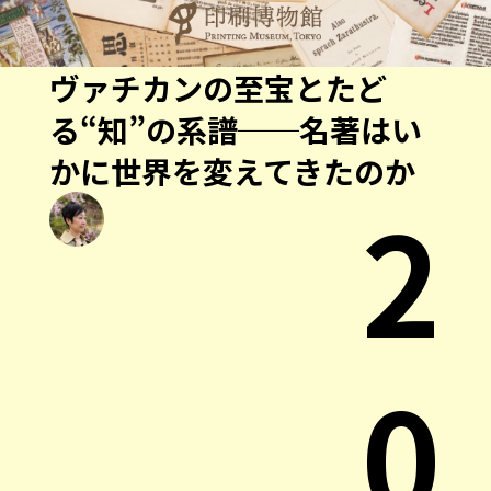
ヴァチカンの至宝とたど
る“知”の系譜──名著はい
かに世界を変えてきたのか
2
0