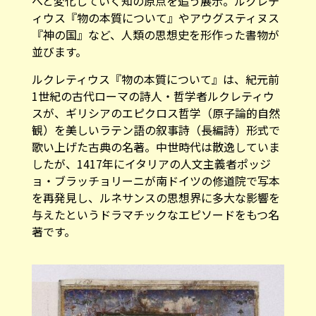
へと変化していく知の原点を追う展示。ルクレテ
ィウス『物の本質について』やアウグスティヌス
『神の国』など、人類の思想史を形作った書物が
並びます。
ルクレティウス『物の本質について』は、紀元前
1世紀の古代ローマの詩人・哲学者ルクレティウ
スが、ギリシアのエピクロス哲学（原子論的自然
観）を美しいラテン語の叙事詩（長編詩）形式で
歌い上げた古典の名著。中世時代は散逸していま
したが、1417年にイタリアの人文主義者ポッジ
ョ・ブラッチョリーニが南ドイツの修道院で写本
を再発見し、ルネサンスの思想界に多大な影響を
与えたというドラマチックなエピソードをもつ名
著です。