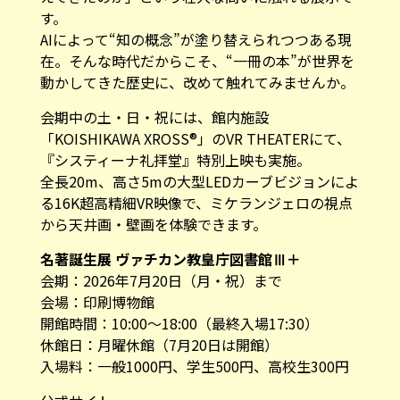
す。
AIによって“知の概念”が塗り替えられつつある現
在。そんな時代だからこそ、“一冊の本”が世界を
動かしてきた歴史に、改めて触れてみませんか。
会期中の土・日・祝には、館内施設
「KOISHIKAWA XROSS®」のVR THEATERにて、
『システィーナ礼拝堂』特別上映も実施。
全長20m、高さ5mの大型LEDカーブビジョンによ
る16K超高精細VR映像で、ミケランジェロの視点
から天井画・壁画を体験できます。
名著誕生展 ヴァチカン教皇庁図書館Ⅲ＋
会期：2026年7月20日（月・祝）まで
会場：印刷博物館
開館時間：10:00〜18:00（最終入場17:30）
休館日：月曜休館（7月20日は開館）
入場料：一般1000円、学生500円、高校生300円