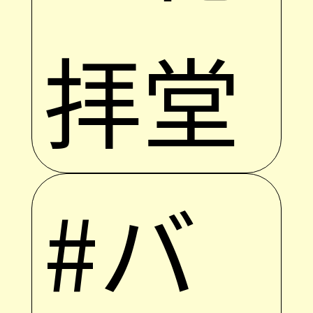
拝堂
#バ