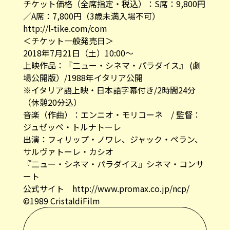
チケット価格（全席指定・税込）：S席：9,800円
／A席：7,800円（3歳未満入場不可）
http://l-tike.com/com
＜チケット一般発売日＞
2018年7月21日（土）10:00〜
上映作品：『二ュー・シネマ・パラダイス』 (劇
場公開版）/1988年イタリア公開
※イタリア語上映・日本語字幕付き/2時間24分
（休憩20分込）
音楽（作曲）：エンニオ・モリコーネ / 監督：
ジュゼッペ・トルナトーレ
出演：フィリップ・ノワレ、ジャック・ペラン、
サルヴァトーレ・カシオ
『二ュー・シネマ・パラダイス』シネマ・コンサ
ート
公式サイト
http://www.promax.co.jp/ncp/
©1989 CristaldiFilm