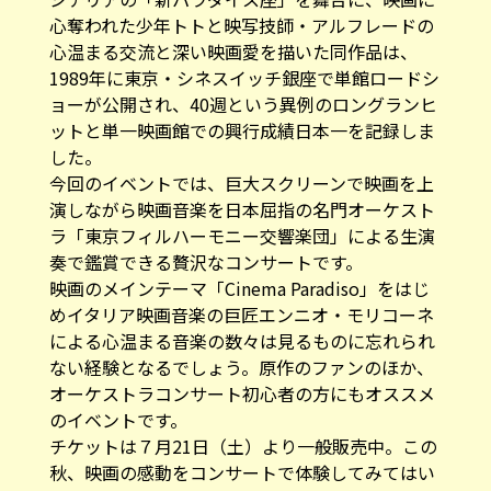
心奪われた少年トトと映写技師・アルフレードの
心温まる交流と深い映画愛を描いた同作品は、
1989年に東京・シネスイッチ銀座で単館ロードシ
ョーが公開され、40週という異例のロングランヒ
ットと単一映画館での興行成績日本一を記録しま
した。
今回のイベントでは、巨大スクリーンで映画を上
演しながら映画音楽を日本屈指の名門オーケスト
ラ「東京フィルハーモニー交響楽団」による生演
奏で鑑賞できる贅沢なコンサートです。
映画のメインテーマ「Cinema Paradiso」をはじ
めイタリア映画音楽の巨匠エンニオ・モリコーネ
による心温まる音楽の数々は見るものに忘れられ
ない経験となるでしょう。原作のファンのほか、
オーケストラコンサート初心者の方にもオススメ
のイベントです。
チケットは７月21日（土）より一般販売中。この
秋、映画の感動をコンサートで体験してみてはい