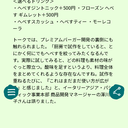
＜選べるドリンク＞
・へべすジントニック＋500円 ・フローズン へべ
す ギムレット＋500円
・へべすスカッシュ ・へべすティー ・モーレコ
ーラ
トークでは、プレミアムバーガー開発の裏側にも
触れられました。「厨房で試作をしていると、と
にかく何にでもへべすを絞ってみたくなるんで
す。実際に試してみると、どの料理も素材の味が
ぐっと際立つ。酸味を足すというより、料理全体
をまとめてくれるような存在なんですね。試作を
重ねるたびに、『これはまだまだ使い方が広が
る』と感じました」と、イータリーアジア・パシ
フィック事業本部 商品開発マネージャーの渾川駒
子さんは語りました。