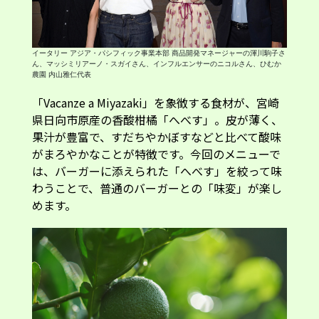
イータリー アジア・パシフィック事業本部 商品開発マネージャーの渾川駒子さ
ん、マッシミリアーノ・スガイさん、インフルエンサーのニコルさん、ひむか
農園 内山雅仁代表
「Vacanze a Miyazaki」を象徴する食材が、宮崎
県日向市原産の香酸柑橘「へべす」。皮が薄く、
果汁が豊富で、すだちやかぼすなどと比べて酸味
がまろやかなことが特徴です。今回のメニューで
は、バーガーに添えられた「へべす」を絞って味
わうことで、普通のバーガーとの「味変」が楽し
めます。