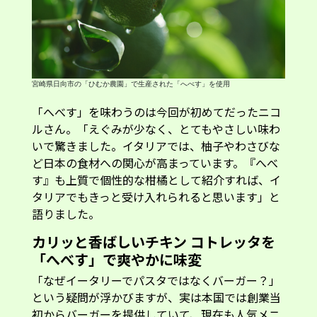
宮崎県日向市の「ひむか農園」で生産された「へべす」を使用
「へべす」を味わうのは今回が初めてだったニコ
ルさん。「えぐみが少なく、とてもやさしい味わ
いで驚きました。イタリアでは、柚子やわさびな
ど日本の食材への関心が高まっています。『へべ
す』も上質で個性的な柑橘として紹介すれば、イ
タリアでもきっと受け入れられると思います」と
語りました。
カリッと香ばしいチキン コトレッタを
「へべす」で爽やかに味変
「なぜイータリーでパスタではなくバーガー？」
という疑問が浮かびますが、実は本国では創業当
初からバーガーを提供していて、現在も人気メニ