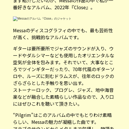
まず紹介したいのが、Messaの作品の中で私が一
番好きなアルバム、2022年『Close』。
Messaのディスコグラフィの中でも、最も芸術性
が高く、挑戦的なアルバムです。
ギターは要所要所でジャズのサウンドが入り、ウ
ードやダルシマーなども使用したオリエンタルな
空気が全体を包みます。それでいて、大事なとこ
ろでツインギターだったり、70年代風のギターソ
ロや、ルーズに刻むドラムスが、往年のロックの
ざらざらとした手触りを思い出す。
ストーナーロック、プログレ、ジャズ、地中海音
楽などが融合した素晴らしい作品なので、入り口
にはぜひこれを聴いて頂きたい。
“Pilgrim”はこのアルバムの中でもとりわけ素晴
らしい、Messaの魅力が凝縮した曲です。
アラブのサウンドからメタルまで包摂し、物語を