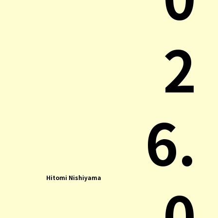
2
6.
0
Hitomi Nishiyama