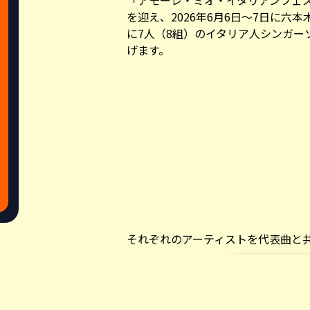
「アモーレ・ミオ・イタリアンフェス（Ita
を迎え、2026年6月6日～7日に六
に7人（8組）のイタリア人シンガー
げます。
それぞれのアーティストを代表曲と
【6/6（土） 15:00~15:30】
Share this a
音楽職人Alberto Bianco（アル