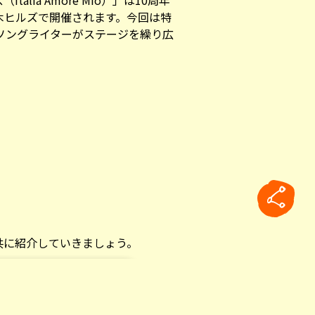
lia Amore Mio）」は10周年
本木ヒルズで開催されます。今回は特
ソングライターがステージを繰り広
共に紹介していきましょう。
rticle
ベルト・ビアンコ/ 今年42歳）