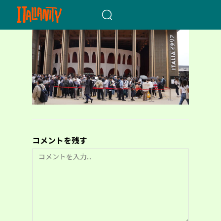
When autocomplete results a
コメントを残す
コ
メ
ン
ト