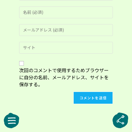
コ
メ
ン
メ
ト
ー
す
ル
る
Web
ア
名
サ
ド
前
イ
レ
ま
ト
ス
た
の
次回のコメントで使用するためブラウザー
を
は
URL
入
に自分の名前、メールアドレス、サイトを
ユ
を
力
ー
保存する。
入
し
ザ
力
て
ー
し
コ
名
て
メ
を
く
ン
入
だ
ト
力
さ
し
い。