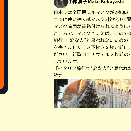
小林 真子 Mako Kobayashi
日本では全国民に布マスクが2枚無
ェでは使い捨て紙マスク2枚が無料配
マスク着用が義務付けられるように
ところで、マスクといえば、このSHOP
旅行で“変な人”と思われないための
を書きました。以下続きを読む前に
ださい。新型コロナウィルス以前の
しています。
【イタリア旅行で“変な人”と思われ
読む
Share this a