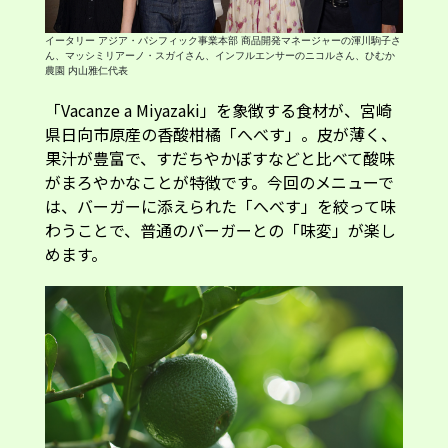
イータリー アジア・パシフィック事業本部 商品開発マネージャーの渾川駒子さ
ん、マッシミリアーノ・スガイさん、インフルエンサーのニコルさん、ひむか
農園 内山雅仁代表
「Vacanze a Miyazaki」を象徴する食材が、宮崎
県日向市原産の香酸柑橘「へべす」。皮が薄く、
果汁が豊富で、すだちやかぼすなどと比べて酸味
がまろやかなことが特徴です。今回のメニューで
は、バーガーに添えられた「へべす」を絞って味
わうことで、普通のバーガーとの「味変」が楽し
めます。