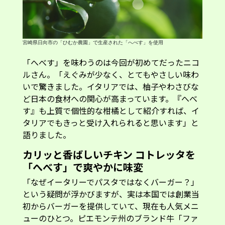
宮崎県日向市の「ひむか農園」で生産された「へべす」を使用
「へべす」を味わうのは今回が初めてだったニコ
ルさん。「えぐみが少なく、とてもやさしい味わ
いで驚きました。イタリアでは、柚子やわさびな
ど日本の食材への関心が高まっています。『へべ
す』も上質で個性的な柑橘として紹介すれば、イ
タリアでもきっと受け入れられると思います」と
語りました。
カリッと香ばしいチキン コトレッタを
「へべす」で爽やかに味変
「なぜイータリーでパスタではなくバーガー？」
という疑問が浮かびますが、実は本国では創業当
初からバーガーを提供していて、現在も人気メニ
ューのひとつ。ピエモンテ州のブランド牛「ファ