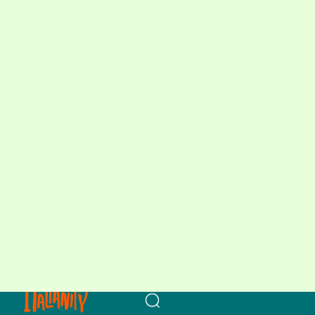
イータリー アジア・パシフィック事業本部 商品開発マネージャーの渾川駒子さ
ん、マッシミリアーノ・スガイさん、インフルエンサーのニコルさん、ひむか
農園 内山雅仁代表
「Vacanze a Miyazaki」を象徴する食材が、宮崎
県日向市原産の香酸柑橘「へべす」。皮が薄く、
果汁が豊富で、すだちやかぼすなどと比べて酸味
がまろやかなことが特徴です。今回のメニューで
は、バーガーに添えられた「へべす」を絞って味