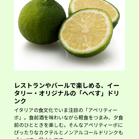
レストランやバールで楽しめる、イー
タリー・オリジナルの「へべす」ドリ
ンク
イタリアの食文化でいま注目の「アペリティー
ボ」。食前酒を味わいながら軽食をつまみ、夕食
前のひとときを楽しむ。そんなアペリティーボに
ぴったりなカクテルとノンアルコールドリンクも
「へべす」尽くしです。
注目は宮崎県の尾鈴山蒸留所が手がける
「OSUZU GIN Original」を使った「へべすジン
トニック」。焼酎をベースに、宮崎県産ボタニカ
ルを中心に蒸留したクラフトジンの華やかな香り
の中にも、「へべす」の爽やかな酸味とほろ苦さ
が効いています。
ゲストのマッシさんは、「あまりお酒を飲まない
人でもグイグイ飲めてしまう。危険なほど美味し
い」と絶賛していました。