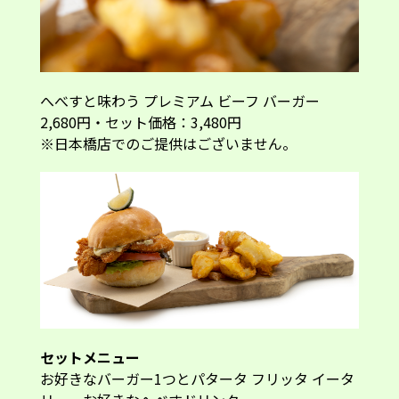
セットメニュー
お好きなバーガー1つとパタータ フリッタ イータ
リー、お好きなへべすドリンク
＜選べるドリンク＞
・へべすジントニック＋500円 ・フローズン へべ
す ギムレット＋500円
・へべすスカッシュ ・へべすティー ・モーレコ
ーラ
トークでは、プレミアムバーガー開発の裏側にも
触れられました。「厨房で試作をしていると、と
にかく何にでもへべすを絞ってみたくなるんで
す。実際に試してみると、どの料理も素材の味が
ぐっと際立つ。酸味を足すというより、料理全体