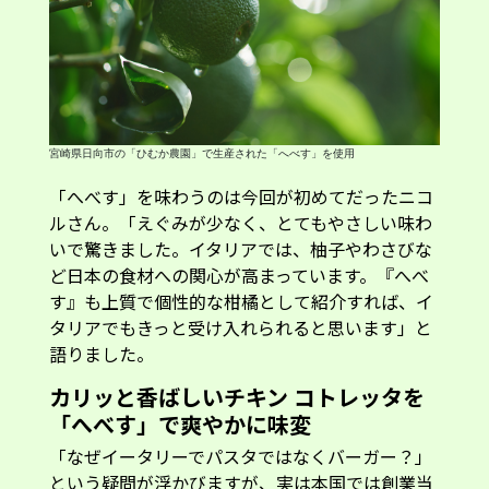
す』も上質で個性的な柑橘として紹介すれば、イ
タリアでもきっと受け入れられると思います」と
語りました。
カリッと香ばしいチキン コトレッタを
「へべす」で爽やかに味変
「なぜイータリーでパスタではなくバーガー？」
という疑問が浮かびますが、実は本国では創業当
初からバーガーを提供していて、現在も人気メニ
ューのひとつ。ピエモンテ州のブランド牛「ファ
ッソーナ牛」を使ったバーガーは、本場でも高い
人気を誇っているそうです。グルメバーガーがす
っかり定着した日本でも、イータリーのバーガー
には期待がふくらみます。
「コトレッタ」といえばミラノの名物！今回のプ
レミアムバーガーの中でも、もっともイタリアら
しいのは、「宮崎県産チキン コトレッタ バーガ
ー」でしょう。宮崎県産鶏肉を、イタリア風カツ