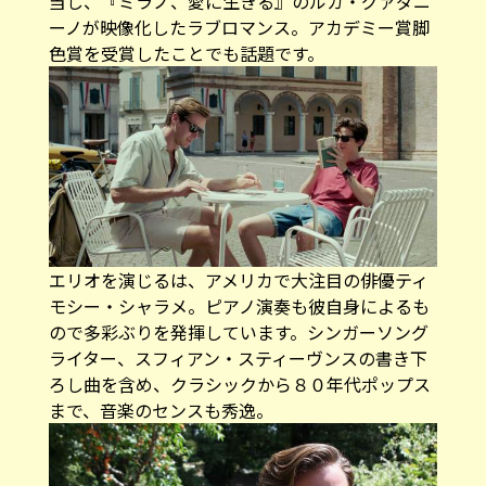
当し、『ミラノ、愛に生きる』のルカ・グァダニ
ーノが映像化したラブロマンス。アカデミー賞脚
色賞を受賞したことでも話題です。
エリオを演じるは、アメリカで大注目の俳優ティ
モシー・シャラメ。ピアノ演奏も彼自身によるも
ので多彩ぶりを発揮しています。シンガーソング
ライター、スフィアン・スティーヴンスの書き下
ろし曲を含め、クラシックから８０年代ポップス
まで、音楽のセンスも秀逸。