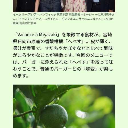
イータリー アジア・パシフィック事業本部 商品開発マネージャーの渾川駒子さ
ん、マッシミリアーノ・スガイさん、インフルエンサーのニコルさん、ひむか
農園 内山雅仁代表
「Vacanze a Miyazaki」を象徴する食材が、宮崎
県日向市原産の香酸柑橘「へべす」。皮が薄く、
果汁が豊富で、すだちやかぼすなどと比べて酸味
がまろやかなことが特徴です。今回のメニューで
は、バーガーに添えられた「へべす」を絞って味
わうことで、普通のバーガーとの「味変」が楽し
めます。