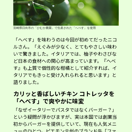
宮崎県日向市の「ひむか農園」で生産された「へべす」を使用
「へべす」を味わうのは今回が初めてだったニコ
ルさん。「えぐみが少なく、とてもやさしい味わ
いで驚きました。イタリアでは、柚子やわさびな
ど日本の食材への関心が高まっています。『へべ
す』も上質で個性的な柑橘として紹介すれば、イ
タリアでもきっと受け入れられると思います」と
語りました。
カリッと香ばしいチキン コトレッタを
「へべす」で爽やかに味変
「なぜイータリーでパスタではなくバーガー？」
という疑問が浮かびますが、実は本国では創業当
初からバーガーを提供していて、現在も人気メニ
ューのひとつ。ピエモンテ州のブランド牛「ファ