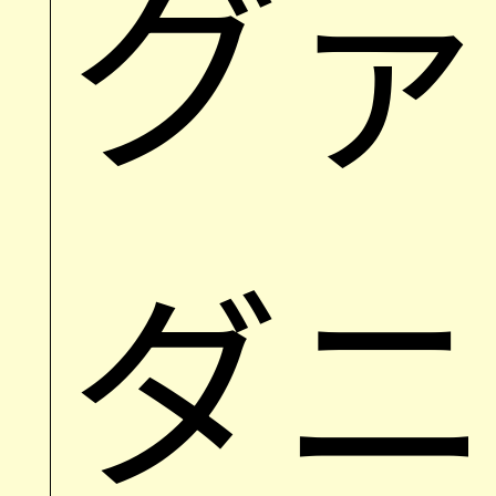
グァ
ダニ