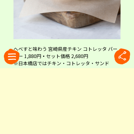
へべすと味わう 宮崎県産チキン コトレッタ バー
ガー 1,880円
・
セット価格 2,680円
※日本橋店ではチキン・コトレッタ・サンド
夏に食べたい！「へべす」香るチキン
ソテーとビーフバーガー
チキン・コトレッタに感動した次にいただいたの
は、「チキン ソテーバーガー」。たっぷりとした
厚みの宮崎県産鶏肉をジューシーに焼き上げ、バ
ンズでサンド。香ばしくソテーしたチキンに「へ
べす」果汁を絞ることで、肉の旨みと柑橘の爽や
かな香りが調和します。