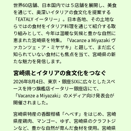
世界60店舗、日本国内では５店舗を展開し、美食
を通じて、奥深いイタリアの食文化を提案する
「EATALY イータリー」。日本各地、その土地な
らではの食材をイタリア料理を通じて紹介する取
り組みとして、今年は温暖な気候と豊かな自然に
恵まれた宮崎県を特集。「Vacanze a Miyazaki ヴ
ァカンツェ・ア・ミヤザキ」と題して、まだ広く
知られていない食材にも焦点を当て、宮崎県の新
たな魅力を発信します。
宮崎県とイタリアの食文化をつなぐ
2026年8月4日、東京・銀座SIXに広々としたスペ
ースを持つ旗艦店イータリー銀座店にて、
「Vacanze a Miyazaki」のメディア向け発表会が
開催されました。
宮崎県特産の香酸柑橘「へべす」をはじめ、宮崎
県産鶏肉、マンゴー、ゆず、宮崎県のクラフトジ
ンなど、豊かな自然が育んだ食材を使用。宮崎県