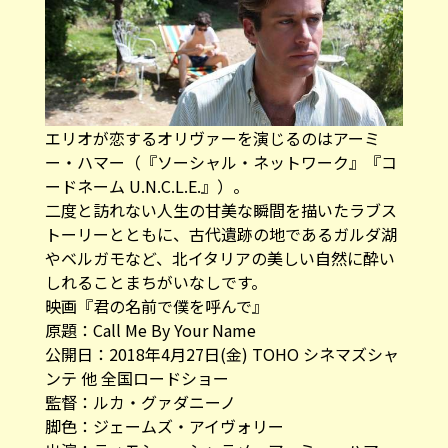
エリオが恋するオリヴァーを演じるのはアーミ
ー・ハマー（『ソーシャル・ネットワーク』『コ
ードネーム U.N.C.L.E.』）。
二度と訪れない人生の甘美な瞬間を描いたラブス
トーリーとともに、古代遺跡の地であるガルダ湖
やベルガモなど、北イタリアの美しい自然に酔い
しれることまちがいなしです。
映画『君の名前で僕を呼んで』
原題：Call Me By Your Name
公開日：2018年4月27日(金) TOHO シネマズシャ
ンテ 他 全国ロードショー
監督：ルカ・グァダニーノ
脚色：ジェームズ・アイヴォリー