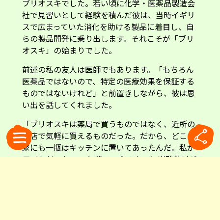
ブリオスキでした。若い頃に化学・医薬品製造会
社で見習いとして経験を積んだ彼は、当時イギリ
スで広まっていた消化を助ける製品に着目し、自
らの製品開発に乗り出します。それこそが「ブリ
オスキ」の始まりでした。
前述の私の友人は医師でもあります。「もちろん
医薬品ではないので、特定の医療効果を保証する
ものではないけれど」と前置きしながら、彼は思
い出を話してくれました。
「ブリオスキは薬局で買うものではなく、近所の
商店で気軽に買えるものだった。だから、どこの
家にも一瓶はキッチンに置いてあったんだ。私が
子どもだった1950年代は、今みたいに炭酸飲料が
普及していなかった。だから、消化促進以外に
も、レモン味の爽やかな飲み物として楽しんでい
たものだったんだよ」