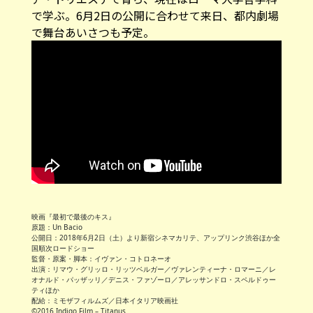
で学ぶ。6月2日の公開に合わせて来日、都内劇場
で舞台あいさつも予定。
映画『最初で最後のキス』
原題：Un Bacio
公開日：2018年6月2日（土）より新宿シネマカリテ、アップリンク渋谷ほか全
国順次ロードショー
監督・原案・脚本：イヴァン・コトロネーオ
出演：リマウ・グリッロ・リッツベルガー／ヴァレンティーナ・ロマーニ／レ
オナルド・パッザッリ／デニス・ファゾーロ／アレッサンドロ・スペルドゥー
ティほか
配給：ミモザフィルムズ／日本イタリア映画社
©2016 Indigo Film – Titanus