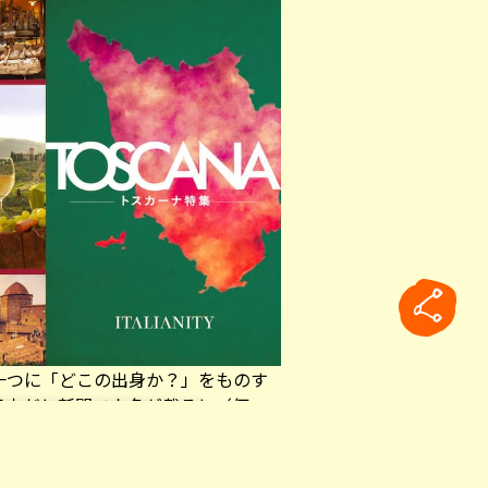
一つに「どこの出身か？」をものす
日本だと新聞で人名が載ると（何
ますが、イタリアでは年齢よりも出
何県・どこ市の出身？という質問は
rticle