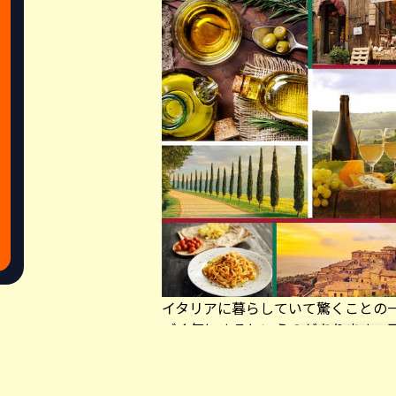
イタリアに暮らしていて驚くことの
ごく気にするというのがあります。
歳）と入るほど、年齢を気にしてい
身地の方がずっと大事。初対面だと
Share this a
必ずといっていいほどされます。