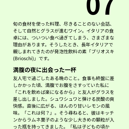
07
旬の食材を使った料理、尽きることのない会話、
そして自然とグラスが進むワイン。イタリアの食
卓には、ついつい食べ過ぎてしまう、さまざまな
理由があります。そうしたとき、長年イタリアで
親しまれてきたのが発泡性飲料の素「ブリオスキ
(Brioschi)」です。
満腹の夜に出会った一杯
友人宅で過ごしたある晩のこと。食事も終盤に差
しかかった頃、満腹でお腹をさすっていた私に
「これを飲めば楽になるから」と友人がグラスを
差し出しました。シュワシュワと弾ける炭酸の爽
快感。直後に広がる、ほんのり甘いレモンの風
味。「これは何？」。そう尋ねると、彼はキッチ
ンからラムネ菓子のような少し大きめの顆粒が入
った瓶を持ってきました。「私は子どもの頃か