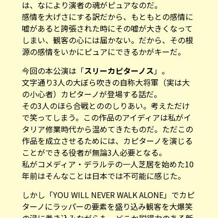
は、なにより演者の魂がピュアなのだ。
感情を大げさにする訳だから、もともとの感情に
嘘があると誇張された時にその嘘が大きくなって
しまい、観客の心には届かない。だから、その根
源の感情をいかにピュアにできるかがキーだ。
今回の本公演は「
スリーカピターノス
」。
文字通り3人の大ぼら吹きの自称大将軍（実は大
の小心者）カピターノが登場する話だ。
その3人のほら合戦とののしりあい。考えただけ
で笑ってしまう。この作品のアイディアは私がイ
タリア修業時代から温めてきたものだ。ただこの
作品を成立させるためには、カピターノを演じる
ことができる役者が無論3人必要となる。
私がコメディア・デラルテの一人芝居を始めた10
年前はそんなことは日本では不可能に感じた。
しかし「YOU WILL NEVER WALK ALONE」でカピ
ターノにラッパーの要素を盛り込み観客を大爆笑