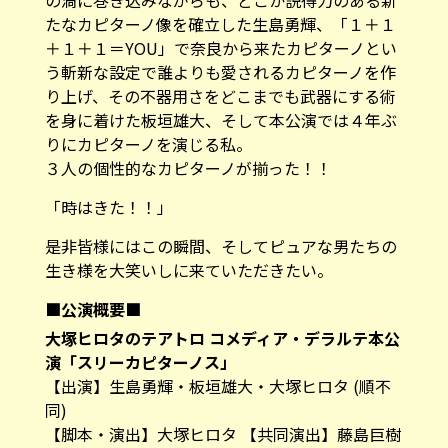
の渦に巻き込みながらも、どこか説得力のある新
たなカピターノ像を確立した生島勇輝、「１＋１
＋１＋１＝YOU」で奈良から来たカピターノとい
う斬新な設定で誰よりも愛されるカピターノを作
り上げ、その不器用さをどこまでも武器にする術
を身に着けた板垣雄大、そして本公演では４年ぶ
りにカピターノを演じる私。
３人の個性的なカピターノが揃った！！
「時はきた！！」
是非皆様にはこの瞬間、そしてピュアな男たちの
生き様を大笑いしに来ていただきたい。
■公演概要■
大塚ヒロタのテアトロ コメディア・デラルテ本公
演「スリーカピターノス」
【出演】生島勇輝・板垣雄大・大塚ヒロタ (順不
同)
【脚本・演出】大塚ヒロタ 【共同演出】藤島巨樹