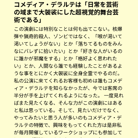
術である」
この演劇には特別なことは何も出てこない。核爆
弾や猟奇的殺人、ゾンビではなく、「喉が渇いて
渇いてしょうがない」とか「落ちてるものをみん
なにバレずに拾いたい」とか「好きな人がいるの
に誰かが邪魔をする」とか「格好よく思われた
い」とか、人間なら誰でも経験したことがあるよ
うな事をとにかく大袈裟に全身全霊でやるのだ。
私の公演に来てくれるお客様も初めは誰もコメデ
ィア・デラルテを知らなかったが、今では客席の
半分が手を上げてくれるようになった。 一度見れ
ばまた見たくなる、そんな力がこの演劇にはある
と私は思っている。そして、見たいだけでなく、
やってみたいと思う人が多いのもコメディア・デ
ラルテの特徴で、興味をもってくれた方は是非私
が毎月開催しているワークショップにも参加して
ほしい（詳細はこちらまで
tcd1.com
>） 。