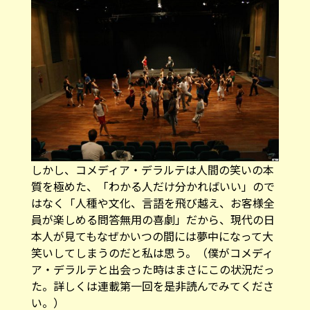
しかし、コメディア・デラルテは人間の笑いの本
質を極めた、「わかる人だけ分かればいい」ので
はなく「人種や文化、言語を飛び越え、お客様全
員が楽しめる問答無用の喜劇」だから、現代の日
本人が見てもなぜかいつの間には夢中になって大
笑いしてしまうのだと私は思う。（僕がコメディ
ア・デラルテと出会った時はまさにこの状況だっ
た。詳しくは連載
第一回
を是非読んでみてくださ
い。）
コメディア・デラルテは「日常を芸術
の域まで大袈裟にした超視覚的舞台芸