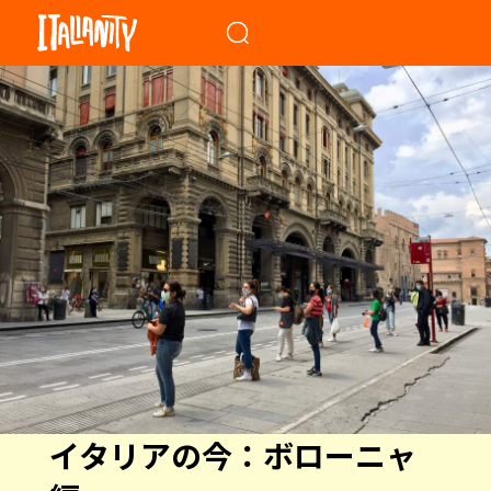
When autocomplete results a
イタリアの今：ボローニャ