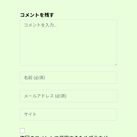
コメントを残す
コ
メ
ン
ト
コ
メ
ン
メ
ト
ー
す
ル
る
Web
ア
名
サ
ド
前
イ
レ
ま
ト
ス
た
の