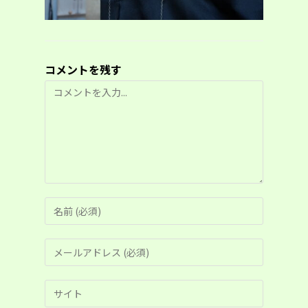
コメントを残す
コ
メ
ン
ト
コ
メ
ン
メ
ト
ー
す
ル
る
Web
ア
名
サ
ド
前