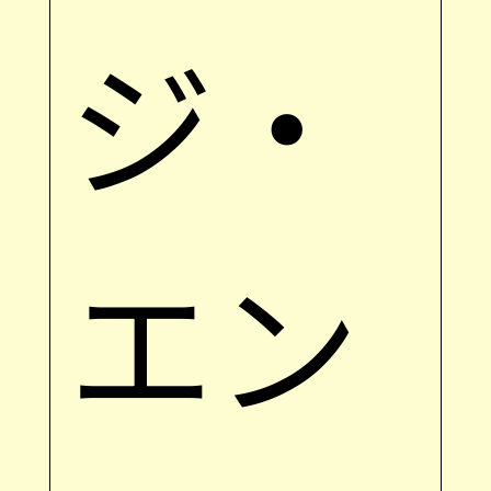
ジ・
エン