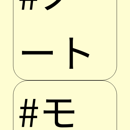
ート
#モ