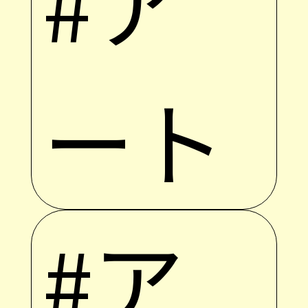
#ア
ート
#ア