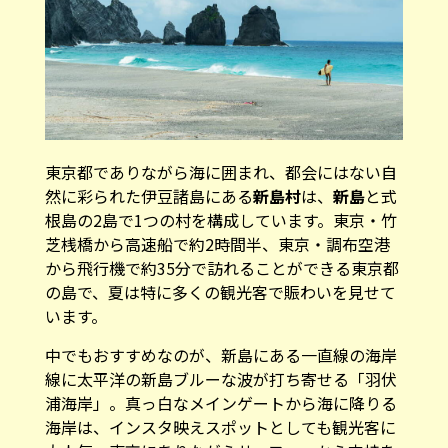
東京都でありながら海に囲まれ、都会にはない自
然に彩られた伊豆諸島にある
新島村
は、
新島
と式
根島の2島で1つの村を構成しています。東京・竹
芝桟橋から高速船で約2時間半、東京・調布空港
から飛行機で約35分で訪れることができる東京都
の島で、夏は特に多くの観光客で賑わいを見せて
います。
中でもおすすめなのが、新島にある一直線の海岸
線に太平洋の新島ブルーな波が打ち寄せる「羽伏
浦海岸」。真っ白なメインゲートから海に降りる
海岸は、インスタ映えスポットとしても観光客に