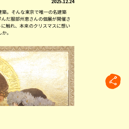
2025.12.24
建築。そんな東京で唯一の名建築
学んだ服部州恵さんの個展が開催さ
トに触れ、本来のクリスマスに想い
んか。
rticle