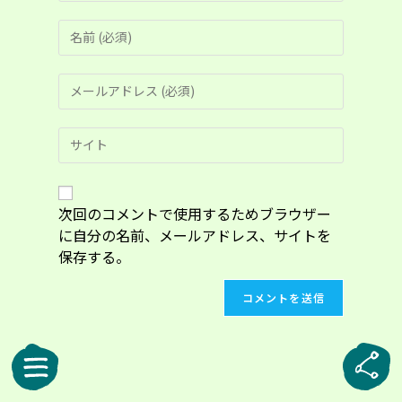
コ
メ
ン
メ
ト
ー
す
ル
る
Web
ア
名
サ
ド
前
イ
レ
ま
ト
ス
た
の
次回のコメントで使用するためブラウザー
を
は
URL
入
に自分の名前、メールアドレス、サイトを
ユ
を
力
ー
保存する。
入
し
ザ
力
て
ー
し
コ
名
て
メ
を
く
ン
入
だ
ト
力
さ
し
い。