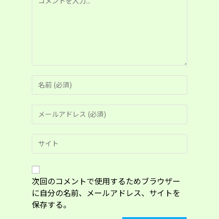
メ
ン
ト
コ
メ
ン
メ
ト
ー
す
ル
る
Web
ア
名
サ
ド
前
イ
レ
ま
ト
ス
た
の
次回のコメントで使用するためブラウザー
を
は
URL
入
に自分の名前、メールアドレス、サイトを
ユ
を
力
ー
保存する。
入
し
ザ