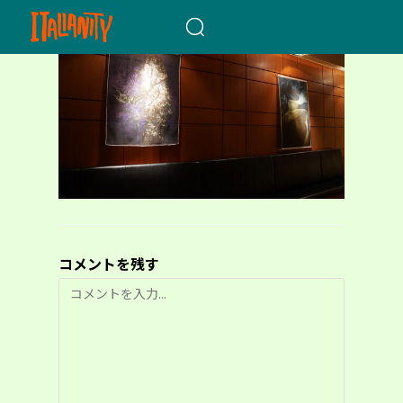
When autocomplete results a
コメントを残す
コ
メ
ン
ト