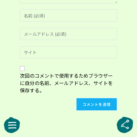
コ
メ
ン
メ
ト
ー
す
ル
る
Web
ア
名
サ
ド
前
イ
レ
ま
ト
ス
た
の
次回のコメントで使用するためブラウザー
を
は
URL
入
に自分の名前、メールアドレス、サイトを
ユ
を
力
ー
保存する。
入
し
ザ
力
て
ー
し
コ
名
て
メ
を
く
ン
入
だ
ト
力
さ
し