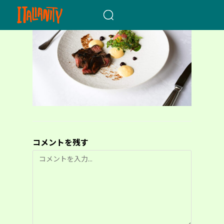
When autocomplete results a
コメントを残す
コ
メ
ン
ト