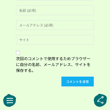
コ
メ
ン
メ
ト
ー
す
ル
る
Web
ア
名
サ
ド
前
イ
レ
ま
ト
ス
た
の
次回のコメントで使用するためブラウザー
を
は
URL
入
に自分の名前、メールアドレス、サイトを
ユ
を
力
ー
保存する。
入
し
ザ
力
て
ー
し
コ
名
て
メ
を
く
ン
入
だ
ト
力
さ
し
い。