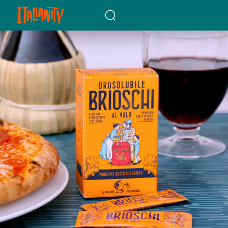
When autocomplete results a