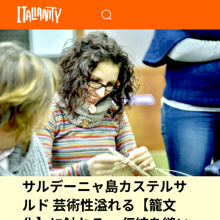
When autocomplete results a
サルデーニャ島カステルサ
ルド 芸術性溢れる【籠文