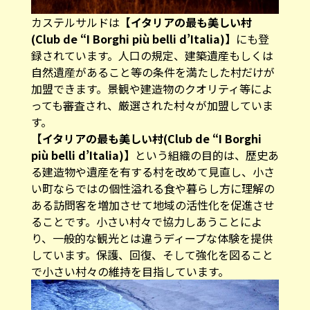
カステルサルドは
【イタリアの最も美しい村
(Club de “I Borghi più belli d’Italia)】
にも登
録されています。人口の規定、建築遺産もしくは
自然遺産があること等の条件を満たした村だけが
加盟できます。景観や建造物のクオリティ等によ
っても審査され、厳選された村々が加盟していま
す。
【イタリアの最も美しい村(Club de “I Borghi
più belli d’Italia)】
という組織の目的は、歴史あ
る建造物や遺産を有する村を改めて見直し、小さ
い町ならではの個性溢れる食や暮らし方に理解の
ある訪問客を増加させて地域の活性化を促進させ
ることです。小さい村々で協力しあうことによ
り、一般的な観光とは違うディープな体験を提供
しています。保護、回復、そして強化を図ること
で小さい村々の維持を目指しています。