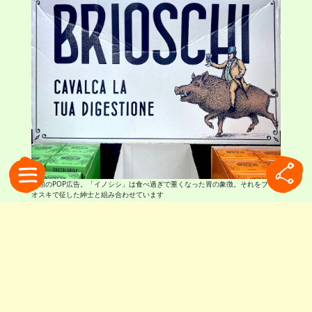
店頭のPOP広告。「イノシシ」は食べ過ぎで重くなった胃の象徴。それをブリ
オスキで征した紳士と組み合わせています
新タイプも登場
先日私はブリオスキの新タイプに遭遇しました。
発見したのは、なんと近所のホームセンター。タ
ブレットと顆粒状のスティック入りです。いずれ
も携帯性を考慮し、水なしで口にできるタイプで