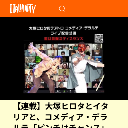
When autocomplete results a
【連載】大塚ヒロタとイタ
リアと、コメディア・デラ
ルテ「ピンチはチャンス」