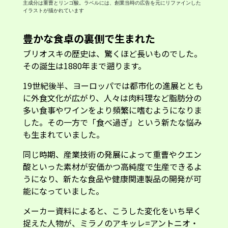
主成分は重曹とリンゴ酸。ラベルには、創業当時の広告を元にリファインした
イラストが描かれています
豊かな食卓の裏側で生まれた
ブリオスキの歴史は、驚くほど長いものでした。
その誕生は1880年まで遡ります。
19世紀後半、ヨーロッパでは都市化の進展ととも
に外食文化が広がり、人々は肉料理など脂肪分の
多い食事やワインをより頻繁に嗜むようになりま
した。その一方で「食べ過ぎ」という新たな悩み
も生まれていました。
同じ時期、産業技術の発展によって重曹やクエン
酸といった素材が安価かつ高純度で生産できるよ
うになり、新たな食品や健康関連製品の開発が可
能になっていました。
メーカー資料によると、こうした変化をいち早く
捉えた人物が、ミラノのアキッレ=アントニオ・