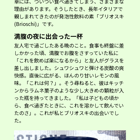
卓には、ついつい食べ過ぎてしまう、さまざまな
理由があります。そうしたとき、長年イタリアで
親しまれてきたのが発泡性飲料の素「ブリオスキ
(Brioschi)」です。
満腹の夜に出会った一杯
友人宅で過ごしたある晩のこと。食事も終盤に差
しかかった頃、満腹でお腹をさすっていた私に
「これを飲めば楽になるから」と友人がグラスを
差し出しました。シュワシュワと弾ける炭酸の爽
快感。直後に広がる、ほんのり甘いレモンの風
味。「これは何？」。そう尋ねると、彼はキッチ
ンからラムネ菓子のような少し大きめの顆粒が入
った瓶を持ってきました。「私は子どもの頃か
ら、食べ過ぎたときに、これを溶かして飲んでい
たのさ」。これが私とブリオスキの出会いでし
た。