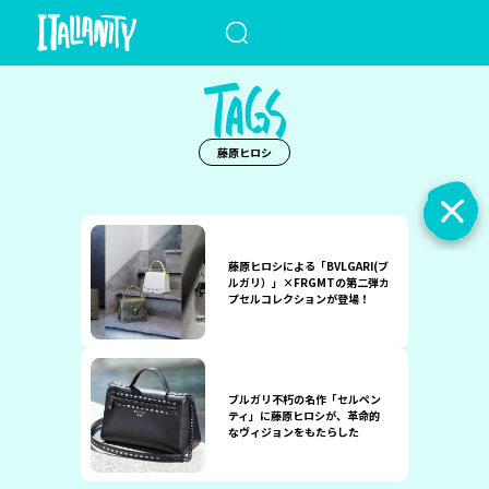
When autocomplete results a
藤原ヒロシ
藤原ヒロシによる「BVLGARI(ブ
ルガリ）」×FRGMTの第二弾カ
プセルコレクションが登場！
ブルガリ不朽の名作「セルペン
ティ」に藤原ヒロシが、革命的
なヴィジョンをもたらした