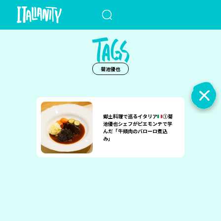
When autocomplete results a
菊池優也
郷土料理で巡るイタリア
①菊
池優也シェフがピエモンテで学
んだ「牛頬肉のバローロ煮込
み」