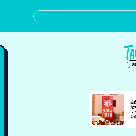
美
美
覚
レ
の