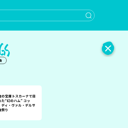
When autocomple
食
食の宝庫トスカーナで目
めた“幻のハム” コッ
・ディ・ヴァル・デルサ
食祭り