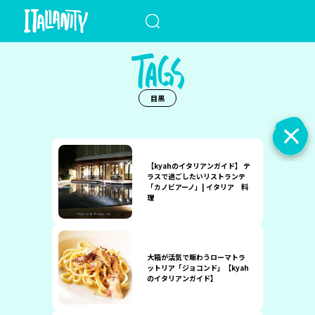
When autocomplete results a
目黒
【kyahのイタリアンガイド】 テ
ラスで過ごしたいリストランテ
「カノビアーノ」| イタリア 料
理
大箱が活気で賑わうローマトラ
ットリア「ジョコンド」【kyah
のイタリアンガイド】